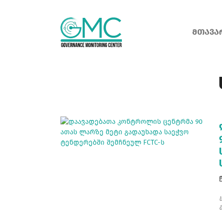
ᲛᲗᲐᲕᲐ