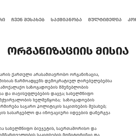
ᲠᲘ
ᲩᲕᲔᲜ ᲨᲔᲡᲐᲮᲔᲑ
ᲡᲐᲥᲛᲘᲐᲜᲝᲑᲐ
ᲛᲣᲚᲢᲘᲛᲔᲓᲘᲐ
ᲙᲝ
ᲝᲠᲒᲐᲜᲘᲖᲐᲪᲘᲘᲡ ᲛᲘᲡᲘᲐ
არის ქართული არასამთავრობო ორგანიზაცია,
 მისიას წარმოადგენს დემოკრატიულ ღირებულებებსა
სამოქალაქო საზოგადოების მშენებლობის
სა და თავისუფლებების დაცვა; სახელმწიფო
ამჭვირვალობის ხელშეწყობა; საზოგადოების
მირება საჯარო პოლიტიკის საკითხების შესახებ;
ის სასარგებლო და ინოვაციური იდეების დანერგვა
ია სახელმწიფო ბიუჯეტის, საერთაშორისო და
ითმმართველობის საკითხების მონიტორინგი და